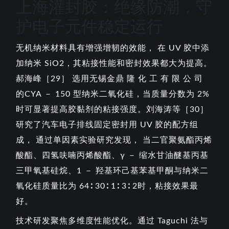
上海灌封胶：绝缘防潮，守
护电子元件稳定运行
无机纳米材料具有增强增韧的效能， 在 UV 胶中添
加纳米 SiO2，其粘接性能和密封效果都大为提高。
郝海峰［29］ 选用无锡金鼎 隆 化 工 有 限 公 司
的CYA － 150 型纳米二氧化硅，当质量分数为 2%
时可显著提高胶黏剂的粘接强度。刘海涛等［30］
研究了汽车电子排线固定密封用 UV 胶的配方组
成， 通过单因素实验研究发现， 当二官聚氨酯丙烯
酸酯、四氢呋喃丙烯酸酯、γ － 缩水甘油醚基丙基
三甲氧基硅烷、1 － 羟基环己基苯基甲酮与纳米二
氧化硅质量比为 64∶ 30∶ 1∶ 3∶ 2时，粘接效果最
好。
技术研发聚焦多维度性能优化。通过 Taguchi 法与